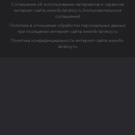
Соглашение об использовании материалов и сервисов
интернет-сайта www.tk-lanskoy.ru (пользовательское
соглашение)
Политика в отношении обработки персональных данных
при посещении интернет-сайта www.tk-lanskoy.ru
Политика конфиденциальности интернет-сайта www.tk-
lanskoy.ru
Закрыть
О файлах Cookie
Файл cookie представляет собой небольшой файл, обычно
состоящий из букв и цифр. Когда вы посещаете сайт, файл
сохраняется на вашем компьютере, планшетном ПК,
телефоне или другом устройстве. Cookies помогают нам
повысить эффективность работы сайта и получить
аналитические данные.