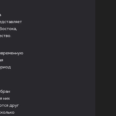
а
редставляет
Востока,
ество.
современную
ая
ериод
ыбран
я них
ются друг
сколько