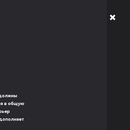
 должны
ся в общую
рьер
 дополняет