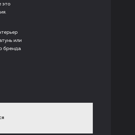
е это
ия.
нтерьер
атунь или
ию бренда
СЯ