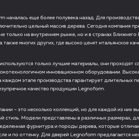
m началась еще более полувека назад. Для производств
лючительно цельный массив дерева. Сегодня компания п
е только на внутреннем рынке, но и в странах Ближнего 
а также многих других, где высоко ценят итальянское кач
 используются только лучшие материалы, они проходят 
сокотехнологичном инновационном оборудовании. Высок
а каждом этапе производства гарантирует длительных п
езупречное качество продукции Legnoform.
ании – это несколько коллекций, но для каждой из них в
й стиль. Модели представлены в различных размерах, дл
ределенная фурнитура и породы дерева, которые отлича
исле и по оттенку. Для дверей Legnoform предлагается не