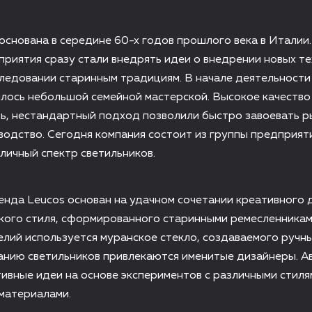
основана в середине 60-х годов прошлого века в Италии.
риятия сразу стали внедрять идеи о внедрении новых те
ледовании старинным традициям. В начале деятельности
лось небольшой семейной мастерской. Высокое качество
ь, нестандартный подход позволили быстро завоевать р
одство. Сегодня компания состоит из группы предприят
ичный спектр светильников.
нда Leucos основан на удачном сочетании креативного 
кого стиля, сформированного старинными ремесленникам
лий используется муранское стекло, создаваемого ручн
анию светильников привлекаются именитые дизайнеры. А
вные идеи на основе экспериментов с различными стиля
материалами.