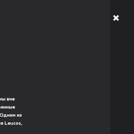
мы вне
ринные
 Одним из
я Leucos,