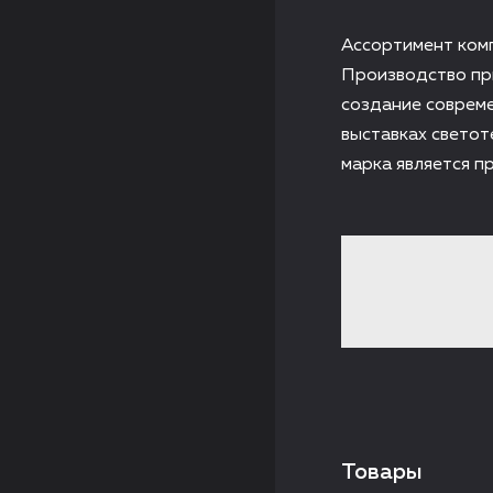
Ассортимент ком
Производство пр
создание совреме
выставках светот
марка является п
Товары