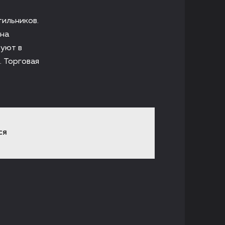
ильников.
 на
вуют в
. Торговая
СЯ