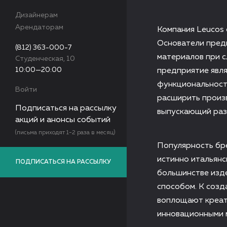
Дизайнерам
Арендаторам
Компания Leucos 
Основатели предп
(812) 363-000-7
материалов при с
Студенческая, 10
10:00—20:00
предприятие явля
функциональност
Войти
расширить произв
Подписаться на рассылку
выпускающий разл
акций и анонсы событий
(письма приходят 1-2 раза в месяц)
Популярность бре
истинно итальянс
ПОДПИСАТЬСЯ НА РАССЫЛКУ
большинстве изде
способом. К созд
воплощают креати
инновационными 