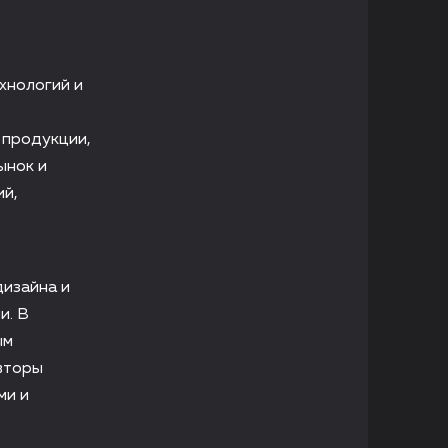
хнологий и
 продукции,
ынок и
ий,
дизайна и
и. В
ым
вторы
ми и