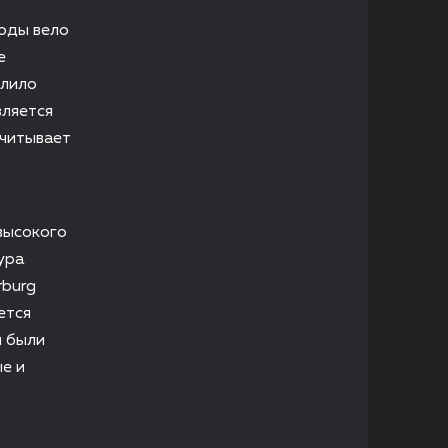
годы вело
е
олило
вляется
считывает
высокого
ура
rburg
ется
и были
е и