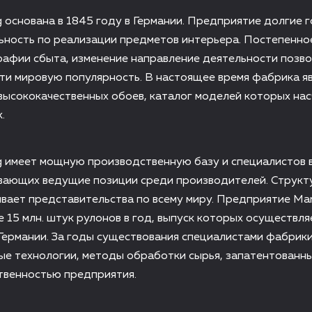
 основана в 1845 году в Германии. Предприятие долгие 
ьность по реализации предметов интерьера. Постепенно
рафии сбыта, изменение направление деятельности позв
ти мировую популярность. В настоящее время фабрика я
высококачественных обоев, каталог моделей которых на
.
g имеет мощную производственную базу и специалистов 
ивающих ведущие позиции среди производителей. Структ
вает представительства по всему миру. Предприятие Ma
 15 млн. штук рулонов в год, выпуск которых осуществля
Германии. За годы существования специалистами фабрик
е технологии, методы обработки сырья, запатентованны
твенностью предприятия.