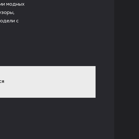
зии модных
узоры,
модели с
СЯ