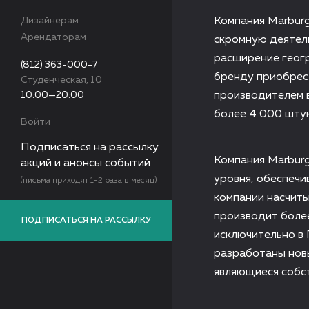
Дизайнерам
Компания Marburg
Арендаторам
скромную деятел
расширение геог
(812) 363-000-7
бренду приобрес
Студенческая, 10
10:00—20:00
производителем 
более 4 000 штук
Войти
Подписаться на рассылку
Компания Marbur
акций и анонсы событий
уровня, обеспеч
(письма приходят 1-2 раза в месяц)
компании насчиты
производит более
ПОДПИСАТЬСЯ НА РАССЫЛКУ
исключительно в 
разработаны новы
являющиеся собс