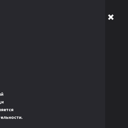
ий
ди
ляется
ельности.