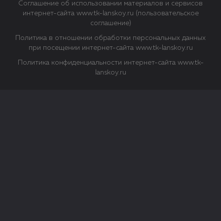
Соглашение об использовании материалов и сервисов
интернет-сайта www.tk-lanskoy.ru (пользовательское
соглашение)
Политика в отношении обработки персональных данных
при посещении интернет-сайта www.tk-lanskoy.ru
Политика конфиденциальности интернет-сайта www.tk-
lanskoy.ru
Закрыть
О файлах Cookie
Файл cookie представляет собой небольшой файл, обычно
состоящий из букв и цифр. Когда вы посещаете сайт, файл
сохраняется на вашем компьютере, планшетном ПК,
телефоне или другом устройстве. Cookies помогают нам
повысить эффективность работы сайта и получить
аналитические данные.