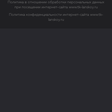
Политика в отношении обработки персональных данных
при посещении интернет-сайта www.tk-lanskoy.ru
Политика конфиденциальности интернет-сайта www.tk-
lanskoy.ru
Закрыть
О файлах Cookie
Файл cookie представляет собой небольшой файл, обычно
состоящий из букв и цифр. Когда вы посещаете сайт, файл
сохраняется на вашем компьютере, планшетном ПК,
телефоне или другом устройстве. Cookies помогают нам
повысить эффективность работы сайта и получить
аналитические данные.
Типы файлов cookie