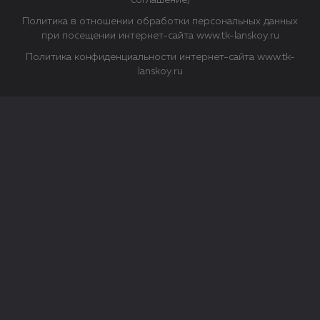
соглашение)
Политика в отношении обработки персональных данных
при посещении интернет-сайта www.tk-lanskoy.ru
Политика конфиденциальности интернет-сайта www.tk-
lanskoy.ru
Закрыть
О файлах Cookie
Файл cookie представляет собой небольшой файл, обычно
состоящий из букв и цифр. Когда вы посещаете сайт, файл
сохраняется на вашем компьютере, планшетном ПК,
телефоне или другом устройстве. Cookies помогают нам
повысить эффективность работы сайта и получить
аналитические данные.