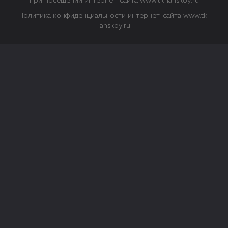
при посещении интернет-сайта www.tk-lanskoy.ru
Политика конфиденциальности интернет-сайта www.tk-
lanskoy.ru
Закрыть
О файлах Cookie
Файл cookie представляет собой небольшой файл, обычно
состоящий из букв и цифр. Когда вы посещаете сайт, файл
сохраняется на вашем компьютере, планшетном ПК,
телефоне или другом устройстве. Cookies помогают нам
повысить эффективность работы сайта и получить
аналитические данные.
Типы файлов cookie
Строго необходимые файлы cookie.