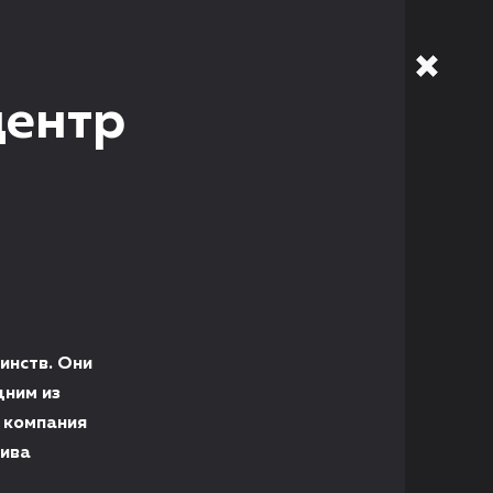
центр
инств. Они
дним из
 компания
сива