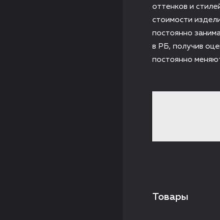
оттенков и стиле
стоимости издели
постоянно занима
в РБ, получив оц
постоянно меняю
Товары