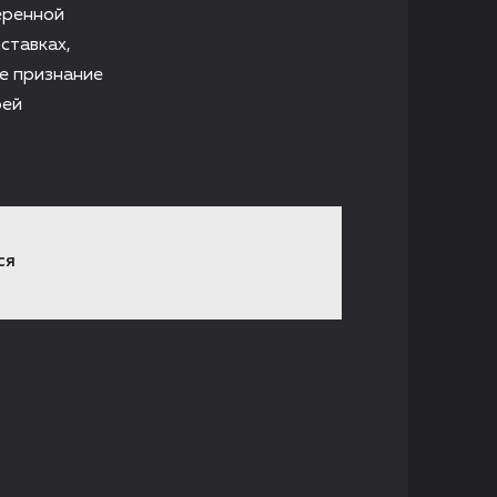
еренной
ставках,
е признание
рей
СЯ