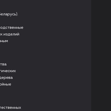
еларусь).
водственные
ск изделий
нным
ства
гических
дерева
войные
тественных