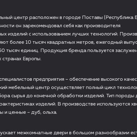
ьный центр расположен в городе Поставы (Республика Б
ьности он зарекомендовал себя как производителя
ых изделий с использованием лучших технологий. Произ
ют более 10 тысяч квадратных метров, ежегодный выпу
50 тысяч единиц. Продукция бренда пользуется заслуже
х странах Европы.
специалистов предприятия – обеспечение высокого каче
кий мебельный центр осуществляет полный цикл техноло
ора сырья до конечной обработки изделий. Тип породы 
рактеристиках изделий. В производстве используются х
 и ценные – дуб, ольха.
ускает межкомнатные двери в большом разнообразии ес