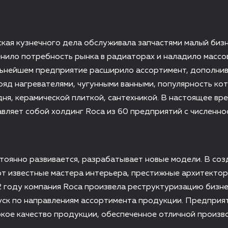
кая кузнечного дела обслуживала запчастями малый бизн
нило потребность рынка в радиаторах и наладило массо
льнейшем предприятие расширило ассортимент, дополни
яд нагревателями, чугунными ванными, популярность ко
дня, керамической плиткой, сантехникой. В настоящее вр
вляет собой холдинг Roca из 60 предприятий с численно
оянно развивается, разрабатывает новые модели. В соз
т известные мастера интерьера, престижные архитектор
 году компания Roca произвела реструктуризацию бизне
уск по направлениям ассортимента продукции. Предприя
кое качество продукции, обеспеченное отличной произв