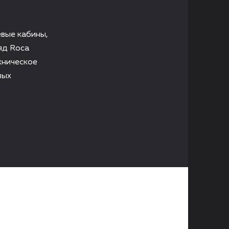
евые кабины,
яд Roca
хническое
вых