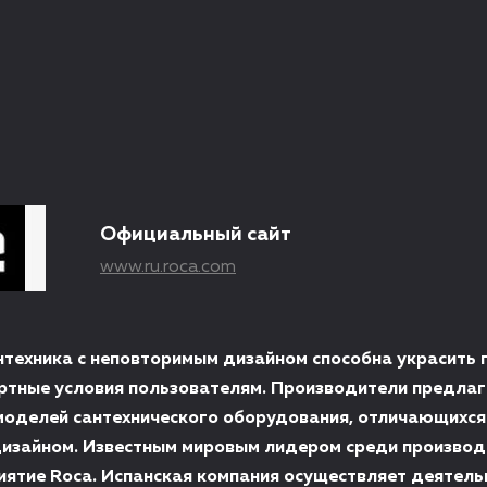
Официальный сайт
www.ru.roca.com
нтехника с неповторимым дизайном способна украсить
ртные условия пользователям. Производители предла
оделей сантехнического оборудования, отличающихся
дизайном. Известным мировым лидером среди производ
иятие Roca. Испанская компания осуществляет деятель