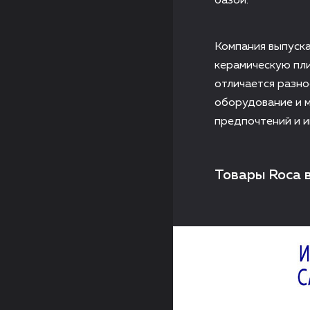
базой.
Компания выпуска
керамическую пли
отличается разн
оборудование и м
предпочтений и 
Товары Roca 