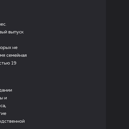
ес.
вый выпуск
в
торых не
емя семейная
стью 19
дании
ы и
са,
тие
одственной