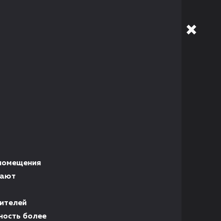
 помещения
гают
ителей
ность более