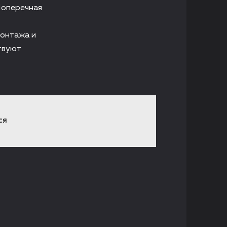
Поперечная
монтажа и
твуют
СЯ