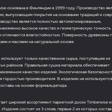
ise основана в Финляндии в 1999 году. Производство яв
ом, выпускающим покрытия на основании традиций и сов
изводство является полностью автоматизированным,
неизменно высокое качество и геометрическую точность
и отличаются влагостойкостью. Поверхность древесины 
ами и маслами на натуральной основе.
 использует только качественное сырье, поступившее из
тых районов. Правильная сушка материала обеспечивает
неизменное качество изделий. Экологическая безопаснос
я гордостью производителя. В изделиях не используютс
составы на основе формальдегида.
ает широкий ассортимент паркетной доски Timberwise и
 Изделия состоят из 3 слоев, первые 2 из которых соста