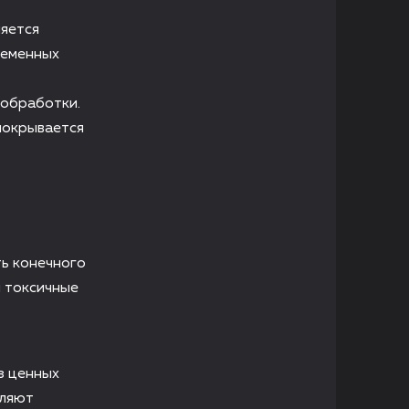
ляется
ременных
 обработки.
покрывается
ть конечного
я токсичные
з ценных
вляют