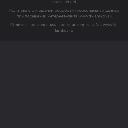
соглашение)
Политика в отношении обработки персональных данных
при посещении интернет-сайта www.tk-lanskoy.ru
Политика конфиденциальности интернет-сайта www.tk-
lanskoy.ru
Закрыть
О файлах Cookie
Файл cookie представляет собой небольшой файл, обычно
состоящий из букв и цифр. Когда вы посещаете сайт, файл
сохраняется на вашем компьютере, планшетном ПК,
телефоне или другом устройстве. Cookies помогают нам
повысить эффективность работы сайта и получить
аналитические данные.