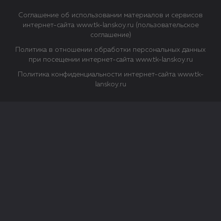
Соглашение об использовании материалов и сервисов
интернет-сайта www.tk-lanskoy.ru (пользовательское
соглашение)
Политика в отношении обработки персональных данных
при посещении интернет-сайта www.tk-lanskoy.ru
Политика конфиденциальности интернет-сайта www.tk-
lanskoy.ru
Закрыть
О файлах Cookie
Файл cookie представляет собой небольшой файл, обычно
состоящий из букв и цифр. Когда вы посещаете сайт, файл
сохраняется на вашем компьютере, планшетном ПК,
телефоне или другом устройстве. Cookies помогают нам
повысить эффективность работы сайта и получить