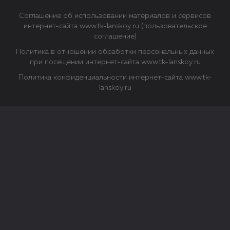
Соглашение об использовании материалов и сервисов
интернет-сайта www.tk-lanskoy.ru (пользовательское
соглашение)
Политика в отношении обработки персональных данных
при посещении интернет-сайта www.tk-lanskoy.ru
Политика конфиденциальности интернет-сайта www.tk-
lanskoy.ru
Закрыть
О файлах Cookie
Файл cookie представляет собой небольшой файл, обычно
состоящий из букв и цифр. Когда вы посещаете сайт, файл
сохраняется на вашем компьютере, планшетном ПК,
телефоне или другом устройстве. Cookies помогают нам
повысить эффективность работы сайта и получить