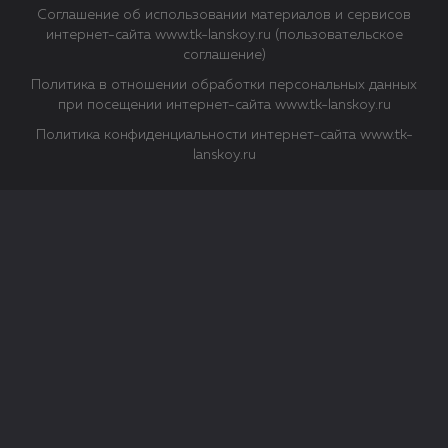
Соглашение об использовании материалов и сервисов
интернет-сайта www.tk-lanskoy.ru (пользовательское
соглашение)
Политика в отношении обработки персональных данных
при посещении интернет-сайта www.tk-lanskoy.ru
Политика конфиденциальности интернет-сайта www.tk-
lanskoy.ru
Закрыть
О файлах Cookie
Файл cookie представляет собой небольшой файл, обычно
состоящий из букв и цифр. Когда вы посещаете сайт, файл
сохраняется на вашем компьютере, планшетном ПК,
телефоне или другом устройстве. Cookies помогают нам
повысить эффективность работы сайта и получить
аналитические данные.