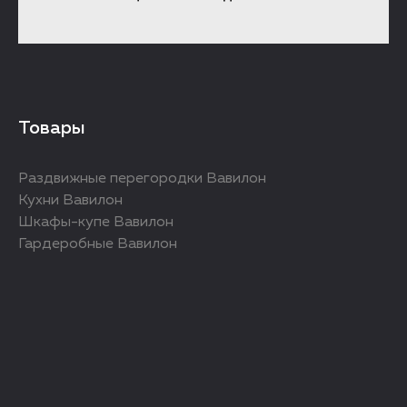
Товары
Раздвижные перегородки Вавилон
Кухни Вавилон
Шкафы-купе Вавилон
Гардеробные Вавилон