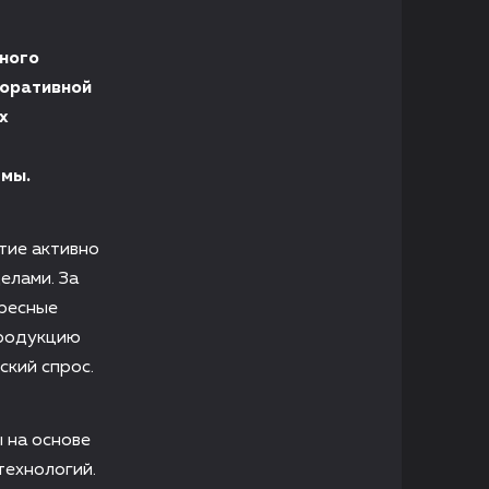
ного
коративной
х
ммы.
ятие активно
елами. За
ересные
продукцию
ский спрос.
 на основе
технологий.