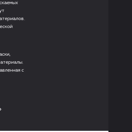
ускаемых
ут
атериалов.
еской
аски,
материалы.
авленная с
»