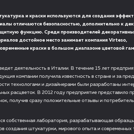
укатурка и краски используются для создания эффект
иалы отличаются безопасностью, дополнительно к де
ащитную функцию. Среди производителей декоративны
риалов достойное место занимает компания Virteso,
временные краски в большом диапазоне цветовой га
 ведет деятельность в Италии. В течение 15 лет предпри
дукция компании получила известность в стране и за пред
ости технологами и дизайнерами были разработаны инт
ьных расцветок. В 2012 году предприятие представило 
нок, получив сразу положительные отзывы и потребитель
тся собственная лаборатория, разрабатывающая образцы
в создания штукатурки, мирового опыта и современных 