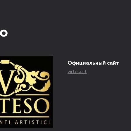
so
Официальный сайт
virteso.it