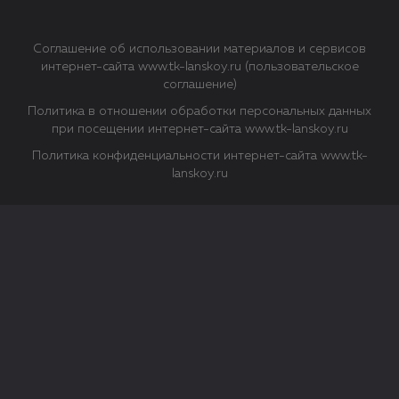
Соглашение об использовании материалов и сервисов
интернет-сайта www.tk-lanskoy.ru (пользовательское
соглашение)
Политика в отношении обработки персональных данных
при посещении интернет-сайта www.tk-lanskoy.ru
Политика конфиденциальности интернет-сайта www.tk-
lanskoy.ru
Закрыть
О файлах Cookie
Файл cookie представляет собой небольшой файл, обычно
состоящий из букв и цифр. Когда вы посещаете сайт, файл
сохраняется на вашем компьютере, планшетном ПК,
телефоне или другом устройстве. Cookies помогают нам