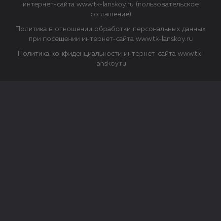
интернет-сайта www.tk-lanskoy.ru (пользовательское
соглашение)
Политика в отношении обработки персональных данных
при посещении интернет-сайта www.tk-lanskoy.ru
Политика конфиденциальности интернет-сайта www.tk-
lanskoy.ru
Закрыть
О файлах Cookie
Файл cookie представляет собой небольшой файл, обычно
состоящий из букв и цифр. Когда вы посещаете сайт, файл
сохраняется на вашем компьютере, планшетном ПК,
телефоне или другом устройстве. Cookies помогают нам
повысить эффективность работы сайта и получить
аналитические данные.