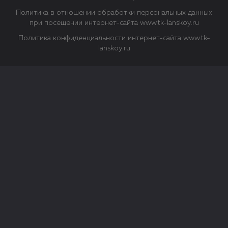
Политика в отношении обработки персональных данных
при посещении интернет-сайта www.tk-lanskoy.ru
Политика конфиденциальности интернет-сайта www.tk-
lanskoy.ru
Закрыть
О файлах Cookie
Файл cookie представляет собой небольшой файл, обычно
состоящий из букв и цифр. Когда вы посещаете сайт, файл
сохраняется на вашем компьютере, планшетном ПК,
телефоне или другом устройстве. Cookies помогают нам
повысить эффективность работы сайта и получить
аналитические данные.