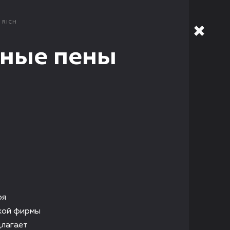
RICH
жные пены
ря
ской фирмы
длагает