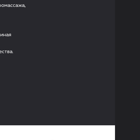
ромассажа,
чиная
ства.