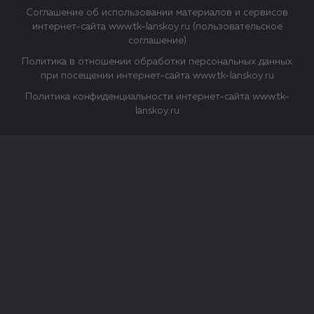
Соглашение об использовании материалов и сервисов
интернет-сайта www.tk-lanskoy.ru (пользовательское
соглашение)
Политика в отношении обработки персональных данных
при посещении интернет-сайта www.tk-lanskoy.ru
Политика конфиденциальности интернет-сайта www.tk-
lanskoy.ru
Закрыть
О файлах Cookie
Файл cookie представляет собой небольшой файл, обычно
состоящий из букв и цифр. Когда вы посещаете сайт, файл
сохраняется на вашем компьютере, планшетном ПК,
телефоне или другом устройстве. Cookies помогают нам
повысить эффективность работы сайта и получить