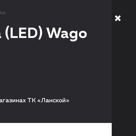
GO
 (LED) Wago
магазинах ТК «Ланской»