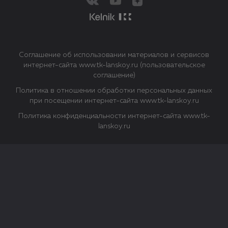
Соглашение об использовании материалов и сервисов
интернет-сайта www.tk-lanskoy.ru (пользовательское
соглашение)
Политика в отношении обработки персональных данных
при посещении интернет-сайта www.tk-lanskoy.ru
Политика конфиденциальности интернет-сайта www.tk-
lanskoy.ru
Закрыть
О файлах Cookie
Файл cookie представляет собой небольшой файл, обычно
состоящий из букв и цифр. Когда вы посещаете сайт, файл