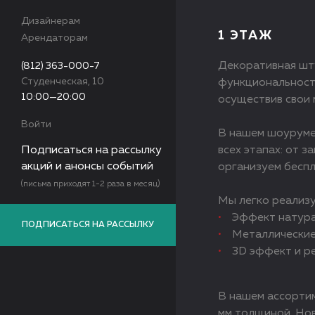
Дизайнерам
1 ЭТАЖ
Арендаторам
Декоративная шту
(812) 363-000-7
Студенческая, 10
функциональность
10:00—20:00
осуществив свои 
Войти
В нашем шоуруме
Подписаться на рассылку
всех этапах: от 
акций и анонсы событий
организуем беспл
(письма приходят 1-2 раза в месяц)
Мы легко реализ
Эффект натура
ПОДПИСАТЬСЯ НА РАССЫЛКУ
Металлические
3D эффект и р
В нашем ассортим
мм толщиной. Но