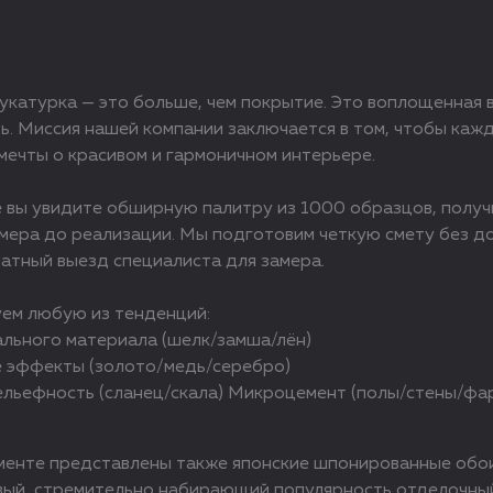
катурка — это больше, чем покрытие. Это воплощенная в 
. Миссия нашей компании заключается в том, чтобы кажд
мечты о красивом и гармоничном интерьере.
 вы увидите обширную палитру из 1000 образцов, полу
замера до реализации. Мы подготовим четкую смету без д
атный выезд специалиста для замера.
уем любую из тенденций:
льного материала (шелк/замша/лён)
 эффекты (золото/медь/серебро)
ельефность (сланец/скала) Микроцемент (полы/стены/фар
енте представлены также японские шпонированные обои 
вый, стремительно набирающий популярность отделочный