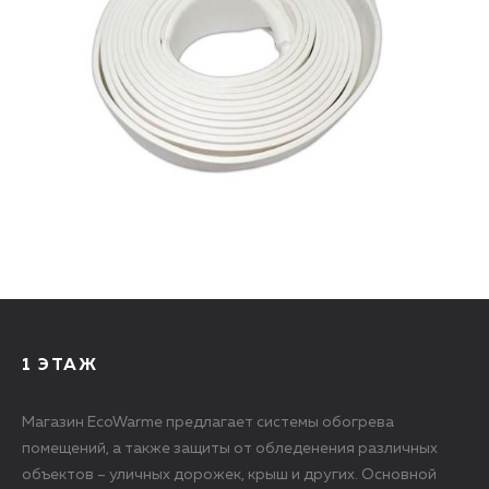
1 ЭТАЖ
Магазин EcoWarme предлагает системы обогрева
помещений, а также защиты от обледенения различных
объектов – уличных дорожек, крыш и других. Основной