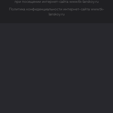
при посещении интернет-сайта www.tk-lanskoy.ru
Политика конфиденциальности интернет-сайта www.tk-
lanskoy.ru
Закрыть
О файлах Cookie
Файл cookie представляет собой небольшой файл, обычно
состоящий из букв и цифр. Когда вы посещаете сайт, файл
сохраняется на вашем компьютере, планшетном ПК,
телефоне или другом устройстве. Cookies помогают нам
повысить эффективность работы сайта и получить
аналитические данные.
Типы файлов cookie
Строго необходимые файлы cookie.