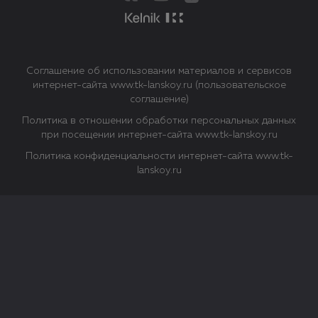
Соглашение об использовании материалов и сервисов
интернет-сайта www.tk-lanskoy.ru (пользовательское
соглашение)
Политика в отношении обработки персональных данных
при посещении интернет-сайта www.tk-lanskoy.ru
Политика конфиденциальности интернет-сайта www.tk-
lanskoy.ru
Закрыть
О файлах Cookie
Файл cookie представляет собой небольшой файл, обычно
состоящий из букв и цифр. Когда вы посещаете сайт, файл