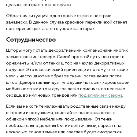
цельно, контрастно и нескучно.
Обратная ситуация: однотонные стены и пёстрые
занавески. В данном случае красивой перекличкой станет
повторение цвета стен в узоре на шторах.
Сотрудничество
Шторы могут стать декоративными компаньонами многих
элементов в интерьере. Самый простой путь: повторить
орнаменты и/или оттенки штор на чехлах декоративных
подушек. Это классический приём ещё и потому, что такие
чехлы часто шьют из обрезов ткани, оставшейся после
штор. Декоративный дуэт «подушки+шторы» хорош своей
мобильностью: и то и другое легко поменять по велению
сердца, во имя новых трендов или
под влиянием сезона
.
Если вы не хотите налаживать родственные связи между
шторами и подушками, сочетайте ткань занавесок с
обивкой мягкой мебели или покрывалами. Оттенки
необязательно должны быть идентичными, вариант на
несколько тонов темнее или светлее будет смотреться