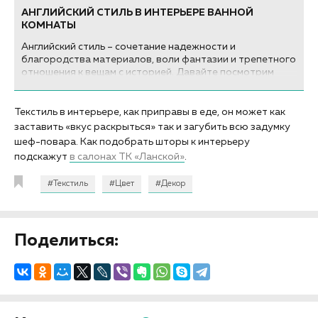
АНГЛИЙСКИЙ СТИЛЬ В ИНТЕРЬЕРЕ ВАННОЙ
КОМНАТЫ
Английский стиль – сочетание надежности и
благородства материалов, воли фантазии и трепетного
отношения к вещам с историей. Давайте посмотрим
фото, рассмотрим английский стиль в дизайне
интерьера ванной комнаты «под микроскопом» и
разберемся, как воссоздать его шарм в собственной
Текстиль в интерьере, как приправы в еде, он может как
квартире или частном доме...
заставить «вкус раскрыться» так и загубить всю задумку
шеф-повара. Как подобрать шторы к интерьеру
подскажут
в салонах ТК «Ланской»
.
#Текстиль
#Цвет
#Декор
Поделиться: