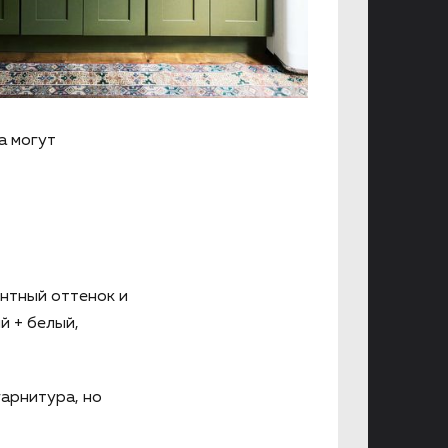
а могут
ентный оттенок и
й + белый,
гарнитура, но