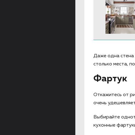
Даже одна стена 
столько места, п
Фартук
Откажитесь от ри
очень удешевляет
Выбирайте однот
кухонные фартук