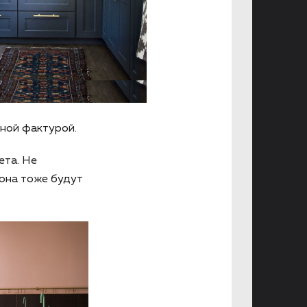
зной фактурой.
ета. Не
тона тоже будут