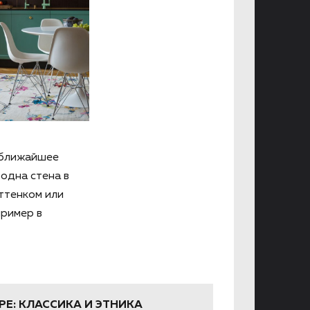
в ближайшее
 одна стена в
ттенком или
пример в
Е: КЛАССИКА И ЭТНИКА