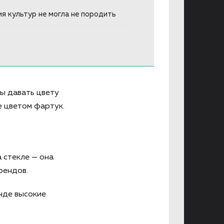
я культур не могла не породить
вы давать цвету
е цветом фартук.
 стекле — она
трендов.
нде высокие