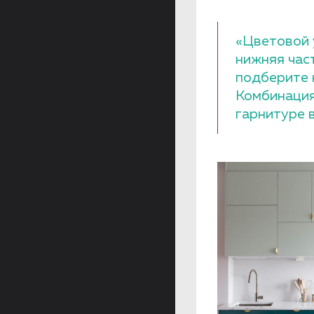
«Цветовой 
нижняя час
подберите 
Комбинация
гарнитуре 