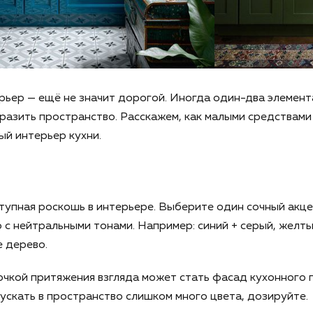
ьер — ещё не значит дорогой. Иногда один-два элемент
азить пространство. Расскажем, как малыми средствами
й интерьер кухни.
тупная роскошь в интерьере. Выберите один сочный акц
 с нейтральными тонами. Например: синий + серый, желты
е дерево.
очкой притяжения взгляда может стать фасад кухонного 
пускать в пространство слишком много цвета, дозируйте.