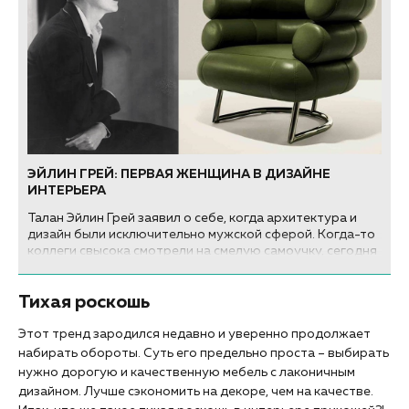
ЭЙЛИН ГРЕЙ: ПЕРВАЯ ЖЕНЩИНА В ДИЗАЙНЕ
ИНТЕРЬЕРА
Талан Эйлин Грей заявил о себе, когда архитектура и
дизайн были исключительно мужской сферой. Когда-то
коллеги свысока смотрели на смелую самоучку, сегодня
произведения Грей украшают музеи и дома
знаменитостей, а её называют одной из самых
Тихая роскошь
выдающихся фигур в дизайне 20 века, опередившей
время и модные течения.
Этот тренд зародился недавно и уверенно продолжает
набирать обороты. Суть его предельно проста – выбирать
нужно дорогую и качественную мебель с лаконичным
дизайном. Лучше сэкономить на декоре, чем на качестве.