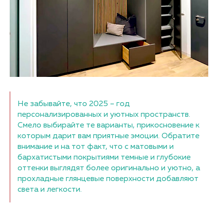
Не забывайте, что 2025 – год
персонализированных и уютных пространств.
Смело выбирайте те варианты, прикосновение к
которым дарит вам приятные эмоции. Обратите
внимание и на тот факт, что с матовыми и
бархатистыми покрытиями темные и глубокие
оттенки выглядят более оригинально и уютно, а
прохладные глянцевые поверхности добавляют
света и легкости.