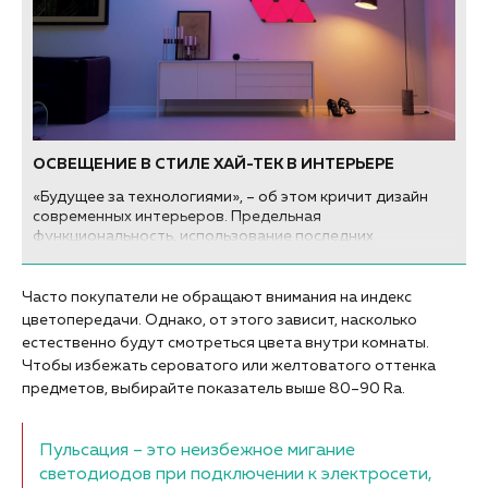
ОСВЕЩЕНИЕ В СТИЛЕ ХАЙ-ТЕК В ИНТЕРЬЕРЕ
«Будущее за технологиями», – об этом кричит дизайн
современных интерьеров. Предельная
функциональность, использование последних
достижений науки, возведенное в эстетику. Каждый
элемент работает не только по своему назначению, но и
на поддержание единого образа в целом. Освещение в
Часто покупатели не обращают внимания на индекс
стиле хай-тек в интерьере – какое оно?
цветопередачи. Однако, от этого зависит, насколько
естественно будут смотреться цвета внутри комнаты.
Чтобы избежать сероватого или желтоватого оттенка
предметов, выбирайте показатель выше 80–90 Ra.
Пульсация – это неизбежное мигание
светодиодов при подключении к электросети,