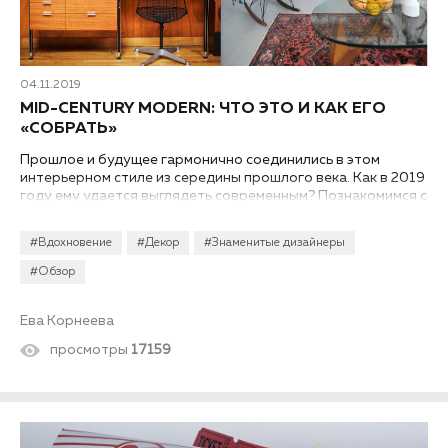
04.11.2019
MID-CENTURY MODERN: ЧТО ЭТО И КАК ЕГО
«СОБРАТЬ»
Прошлое и будущее гармонично соединились в этом
интерьерном стиле из середины прошлого века. Как в 2019
году ему удается выглядеть современным? Познакомимся с
mid-century поближе и посмотрим, как воссоздать эту
обстановку на базе российского интерьера.
#Вдохновение
#Декор
#Знаменитые дизайнеры
#Обзор
Ева Корнеева
просмотры
17159