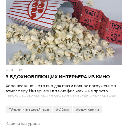
25.10.2019
3 ВДОХНОВЛЯЮЩИХ ИНТЕРЬЕРА ИЗ КИНО
Хорошее кино — это пир для глаз и полное погружение в
атмосферу. Интерьеры в таких фильмах — не просто
«вкусные» кадры, они отражают характеры персонажей,
воссоздают уникальные приметы страны и эпохи и
позволяют в полной мере раскрыться режиссерскому
#Знаменитые дизайнеры
#Обзор
#Вдохновение
замыслу. Мы собрали 3 запоминающихся интерьера из мира
кино. Смотрим, вдохновляемся, берем на вооружение.
Карина Батурова