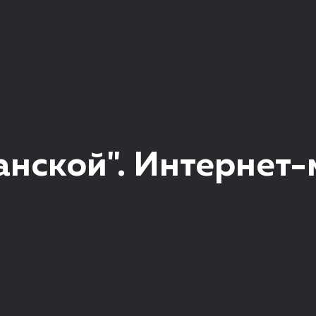
анской". Интернет-
"