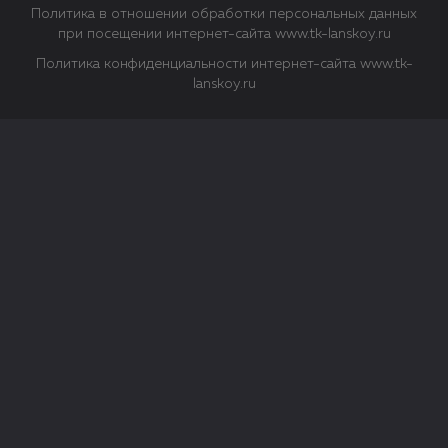
Политика в отношении обработки персональных данных
при посещении интернет-сайта www.tk-lanskoy.ru
Политика конфиденциальности интернет-сайта www.tk-
lanskoy.ru
Закрыть
О файлах Cookie
Файл cookie представляет собой небольшой файл, обычно
состоящий из букв и цифр. Когда вы посещаете сайт, файл
сохраняется на вашем компьютере, планшетном ПК,
телефоне или другом устройстве. Cookies помогают нам
повысить эффективность работы сайта и получить
аналитические данные.
Типы файлов cookie