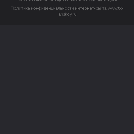
Политика конфиденциальности интернет-сайта www.tk-
lanskoy.ru
Закрыть
О файлах Cookie
Файл cookie представляет собой небольшой файл, обычно
состоящий из букв и цифр. Когда вы посещаете сайт, файл
сохраняется на вашем компьютере, планшетном ПК,
телефоне или другом устройстве. Cookies помогают нам
повысить эффективность работы сайта и получить
аналитические данные.
Типы файлов cookie
Строго необходимые файлы cookie.