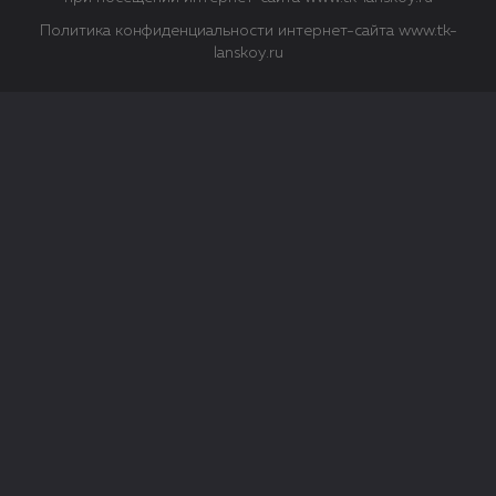
Политика конфиденциальности интернет-сайта www.tk-
lanskoy.ru
Закрыть
О файлах Cookie
Файл cookie представляет собой небольшой файл, обычно
состоящий из букв и цифр. Когда вы посещаете сайт, файл
сохраняется на вашем компьютере, планшетном ПК,
телефоне или другом устройстве. Cookies помогают нам
повысить эффективность работы сайта и получить
аналитические данные.
Типы файлов cookie
Строго необходимые файлы cookie.