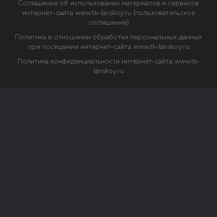
Соглашение об использовании материалов и сервисов
интернет-сайта www.tk-lanskoy.ru (пользовательское
соглашение)
Политика в отношении обработки персональных данных
при посещении интернет-сайта www.tk-lanskoy.ru
Политика конфиденциальности интернет-сайта www.tk-
lanskoy.ru
Закрыть
О файлах Cookie
Файл cookie представляет собой небольшой файл, обычно
состоящий из букв и цифр. Когда вы посещаете сайт, файл
сохраняется на вашем компьютере, планшетном ПК,
телефоне или другом устройстве. Cookies помогают нам
повысить эффективность работы сайта и получить
аналитические данные.