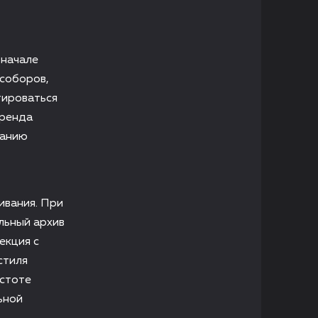
 начале
 соборов,
тироваться
бренда
ванию
ивания. При
льный архив
екция с
стиля
истоте
ьной