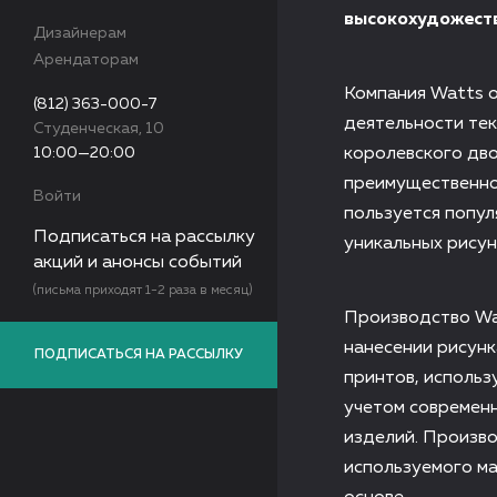
высокохудожеств
Дизайнерам
Арендаторам
Компания Watts o
(812) 363-000-7
деятельности тек
Студенческая, 10
10:00—20:00
королевского дво
преимущественно
Войти
пользуется попу
Подписаться на рассылку
уникальных рисун
акций и анонсы событий
(письма приходят 1-2 раза в месяц)
Производство Wa
нанесении рисунк
ПОДПИСАТЬСЯ НА РАССЫЛКУ
принтов, использ
учетом современн
изделий. Произво
используемого ма