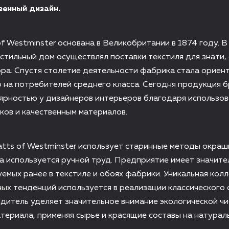
енный дизайн.
f Westminster основана в Великобритании в 1874 году. В
стильный дом осуществлял поставки текстиля для знати,
ра. Спустя столетие деятельности фабрика стала ориен
 на потребителей среднего класса. Сегодня продукция 
лярностью у дизайнеров интерьеров благодаря использо
ков и качественным материалов.
tts of Westminster использует старинные методы окраш
а используется ручной труд. Предприятие имеет значите
уемых ранее в текстиле и обоях фабрики. Уникальная колл
ых тенденций используется в реализации классического 
дитель уделяет значительное внимание экологической ч
териала, применяя сырье и красящие составы на натурал