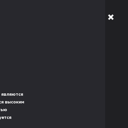
, являются
ся высоким
тью
уется