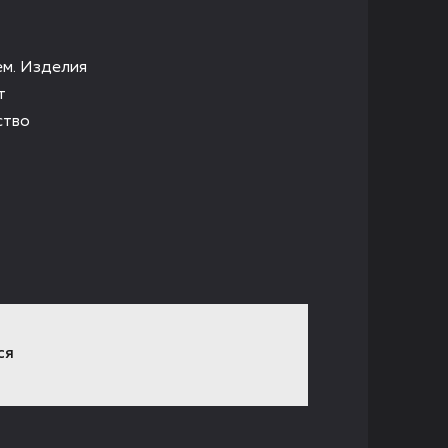
ем. Изделия
т
ство
СЯ