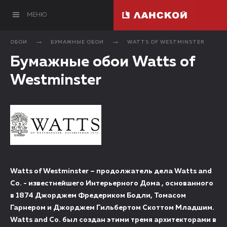
МЕНЮ
ОБОИ
БУМАЖНЫЕ ОБОИ
WATTS OF WESTMINSTER
Бумажные обои Watts of
Westminster
Watts of Westminster – продолжатель дела Watts and
Co. - известнейшего Интерьерного Дома , основанного
в 1874 Джорджем Фредериком Бодли, Томасом
Гарнером и Джорджем Гильбертом Скоттом Младшим.
Watts and Co. был создан этими тремя архитекторами в