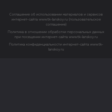
Соглашение об использовании материалов и сервисов
интернет-сайта www.tk-lanskoy.ru (пользовательское
соглашение)
Политика в отношении обработки персональных данных
при посещении интернет-сайта www.tk-lanskoy.ru
Политика конфиденциальности интернет-сайта www.tk-
lanskoy.ru
Закрыть
О файлах Cookie
Файл cookie представляет собой небольшой файл, обычно
состоящий из букв и цифр. Когда вы посещаете сайт, файл
сохраняется на вашем компьютере, планшетном ПК,
телефоне или другом устройстве. Cookies помогают нам