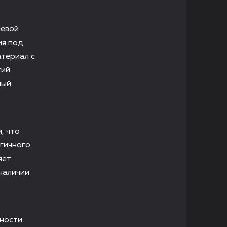
еевой
ия под
териал с
тий
ный
, что
огичного
яет
наличии
.
чности