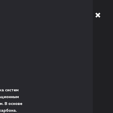
ка систем
вационным
. В основе
карбона.