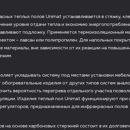
сных теплых полов Unimat устанавливается в стяжку, кл
ичения уровня отдачи тепла и экономию энергопотреблен
навливают подложку. Применяется термоизоляционный ма
ктом – лавсан или полипропилен. Для напольных покры
 материалы, вне зависимости от их реакции на повышен
ежим.
оляет укладывать систему под местами установки мебели
 обогревательные изделия от других типов систем анал
ючить вероятность перегрева отдельного участка позвол
уляции. Изделия теплый пол Unimat функционируют при 
орегуляторов, предназначенных для инфракрасных полов
в на основе карбоновых стержней состоит в их долгове