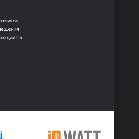
е
атчиков.
мещения
создает в