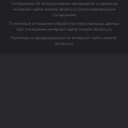
Соглашение об использовании материалов и сервисов
интернет-сайта www.tk-lanskoy.ru (пользовательское
соглашение)
Политика в отношении обработки персональных данных
при посещении интернет-сайта www.tk-lanskoy.ru
Политика конфиденциальности интернет-сайта www.tk-
lanskoy.ru
Закрыть
О файлах Cookie
Файл cookie представляет собой небольшой файл, обычно
состоящий из букв и цифр. Когда вы посещаете сайт, файл
сохраняется на вашем компьютере, планшетном ПК,
телефоне или другом устройстве. Cookies помогают нам
повысить эффективность работы сайта и получить
аналитические данные.