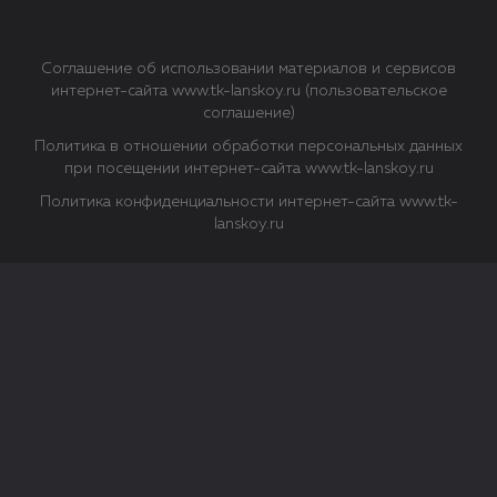
Соглашение об использовании материалов и сервисов
интернет-сайта www.tk-lanskoy.ru (пользовательское
соглашение)
Политика в отношении обработки персональных данных
при посещении интернет-сайта www.tk-lanskoy.ru
Политика конфиденциальности интернет-сайта www.tk-
lanskoy.ru
Закрыть
О файлах Cookie
Файл cookie представляет собой небольшой файл, обычно
состоящий из букв и цифр. Когда вы посещаете сайт, файл
сохраняется на вашем компьютере, планшетном ПК,
телефоне или другом устройстве. Cookies помогают нам