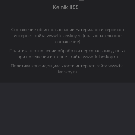
Соглашение об использовании материалов и сервисов
интернет-сайта www.tk-lanskoy.ru (пользовательское
соглашение)
Политика в отношении обработки персональных данных
при посещении интернет-сайта www.tk-lanskoy.ru
Политика конфиденциальности интернет-сайта www.tk-
lanskoy.ru
Закрыть
О файлах Cookie
Файл cookie представляет собой небольшой файл, обычно
состоящий из букв и цифр. Когда вы посещаете сайт, файл