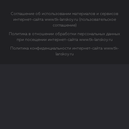
Соглашение об использовании материалов и сервисов
интернет-сайта www.tk-lanskoy.ru (пользовательское
соглашение)
Политика в отношении обработки персональных данных
при посещении интернет-сайта www.tk-lanskoy.ru
Политика конфиденциальности интернет-сайта www.tk-
lanskoy.ru
Закрыть
О файлах Cookie
Файл cookie представляет собой небольшой файл, обычно
состоящий из букв и цифр. Когда вы посещаете сайт, файл
сохраняется на вашем компьютере, планшетном ПК,
телефоне или другом устройстве. Cookies помогают нам