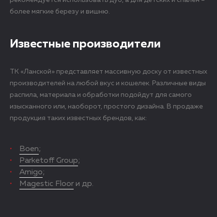
рекомендуется использовать дуб, а для детских и спален –
более мягкие березу и вишню.
Известные производители
ТК «Ланской» представляет массивную доску от известных
производителей на любой вкус и кошелек. Различные виды
распила, материала и обработки подойдут для самого
изысканного или, наоборот, простого дизайна. В продаже
продукция таких известных брендов, как:
Boen
;
Parketoff Group
;
Amigo
;
Magestic Floor
и др.