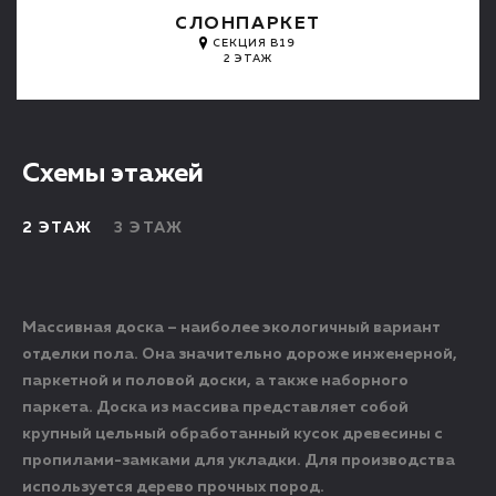
СЛОНПАРКЕТ
СЕКЦИЯ B19
2 ЭТАЖ
Схемы этажей
2 ЭТАЖ
3 ЭТАЖ
Массивная доска – наиболее экологичный вариант
отделки пола. Она значительно дороже инженерной,
паркетной и половой доски, а также наборного
паркета. Доска из массива представляет собой
крупный цельный обработанный кусок древесины с
пропилами-замками для укладки. Для производства
используется дерево прочных пород.