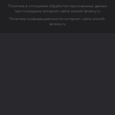
Политика в отношении обработки персональных данных
при посещении интернет-сайта www.tk-lanskoy.ru
Политика конфиденциальности интернет-сайта www.tk-
lanskoy.ru
Закрыть
О файлах Cookie
Файл cookie представляет собой небольшой файл, обычно
состоящий из букв и цифр. Когда вы посещаете сайт, файл
сохраняется на вашем компьютере, планшетном ПК,
телефоне или другом устройстве. Cookies помогают нам
повысить эффективность работы сайта и получить
аналитические данные.