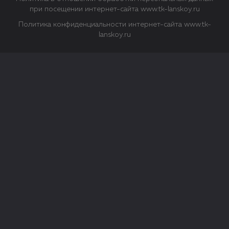
при посещении интернет-сайта www.tk-lanskoy.ru
Политика конфиденциальности интернет-сайта www.tk-
lanskoy.ru
Закрыть
О файлах Cookie
Файл cookie представляет собой небольшой файл, обычно
состоящий из букв и цифр. Когда вы посещаете сайт, файл
сохраняется на вашем компьютере, планшетном ПК,
телефоне или другом устройстве. Cookies помогают нам
повысить эффективность работы сайта и получить
аналитические данные.
Типы файлов cookie