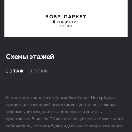
БОБР-ПАРКЕТ
СЕКЦИЯ C2.1
3 ЭТАЖ
Схемы этажей
1 ЭТАЖ
3 ЭТАЖ
В торговом комплексе «Ланской» в Санкт-Петербурге
представлен широкий ассортимент унитазов, включая
угловые унитазы, унитазы подвесные и унитазы
приставные. В нашем ТК каждый покупатель сможет найти
себе модель, которая будет идеально смотреться именно