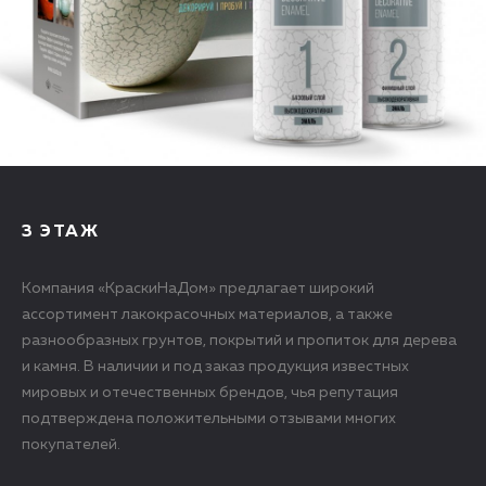
3 ЭТАЖ
Компания «КраскиНаДом» предлагает широкий
ассортимент лакокрасочных материалов, а также
разнообразных грунтов, покрытий и пропиток для дерева
и камня. В наличии и под заказ продукция известных
мировых и отечественных брендов, чья репутация
подтверждена положительными отзывами многих
покупателей.