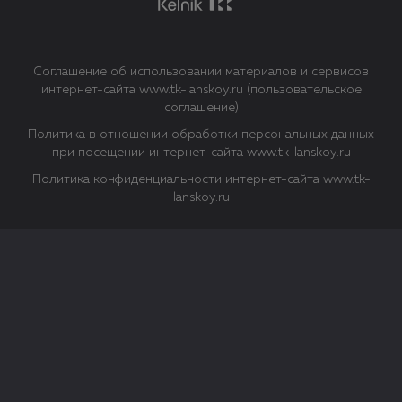
Соглашение об использовании материалов и сервисов
интернет-сайта www.tk-lanskoy.ru (пользовательское
соглашение)
Политика в отношении обработки персональных данных
при посещении интернет-сайта www.tk-lanskoy.ru
Политика конфиденциальности интернет-сайта www.tk-
lanskoy.ru
Закрыть
О файлах Cookie
Файл cookie представляет собой небольшой файл, обычно
состоящий из букв и цифр. Когда вы посещаете сайт, файл
сохраняется на вашем компьютере, планшетном ПК,