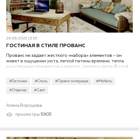
26.08.2025 13:55
ГОСТИНАЯ В СТИЛЕ ПРОВАНС
Прованс не задает жесткого «набора» элементов – он
живет в ощущении уюта, легкой патины времени, тепла
рукотворных предметов и мягкого, теплого света. В этой
статье мы продемонстрируем примеры с фото и подробно
разберем, как оформить дизайн интерьера гостиной в
#Гостиная
#Стиль
#Проект интерьера
#Мебель
стиле прованс в квартире или частном доме...
#Отделка
#Свет
Алина Вороцова
просмотры
5905