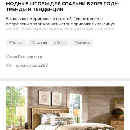
МОДНЫЕ ШТОРЫ ДЛЯ СПАЛЬНИ В 2025 ГОДУ:
ТРЕНДЫ И ТЕНДЕНЦИИ
В спальню не приглашают гостей. Тем не менее, к
оформлению этой комнаты стоит приложить максимум
усилий. Давайте вместе посмотрим варианты с фото и
разберем, какие современные тенденции и модные тренды
на дизайн штор в спальне привнес 2025 год!..
#Тренды
#Спальня
#Стиль
#Текстиль
Юлия Вишневская
просмотры
3267