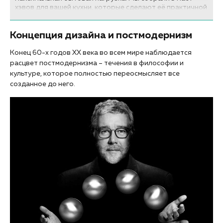
хэвов для вашей кухни, которые сделают её практичной
и уютной.
Концепция дизайна и постмодернизм
Конец 60-х годов XX века во всем мире наблюдается
расцвет постмодернизма – течения в философии и
культуре, которое полностью переосмысляет все
созданное до него.