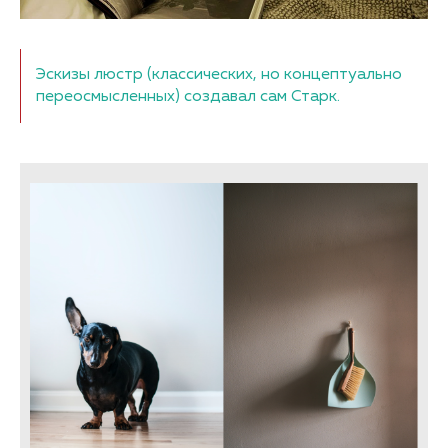
Эскизы люстр (классических, но концептуально
переосмысленных) создавал сам Старк.