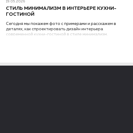
19.05.2026
СТИЛЬ МИНИМАЛИЗМ В ИНТЕРЬЕРЕ КУХНИ-
ГОСТИНОЙ
Сегодня мы покажем фото с примерами и расскажем в
деталях, как спроектировать дизайн интерьера
современной кухни-гостиной в стиле минимализм,
независимо от того, где она находится – в квартире или в
загородном доме...