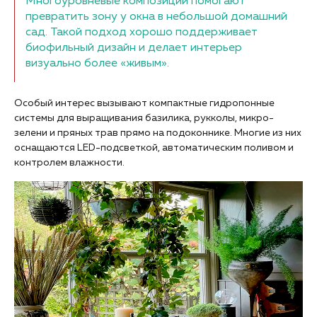
Многоуровневые композиции помогают
превратить зону у окна в небольшой домашний
сад. Такой подход хорошо поддерживает
биофильный дизайн и делает интерьер
визуально более «живым».
Особый интерес вызывают компактные гидропонные
системы для выращивания базилика, рукколы, микро-
зелени и пряных трав прямо на подоконнике. Многие из них
оснащаются LED-подсветкой, автоматическим поливом и
контролем влажности.